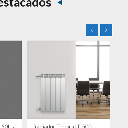
estacados
 50lts.
Radiador Tropical T-500
Di