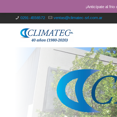
¡Anticípate al fri
0291-4558572
ventas@climatec-srl.com.ar