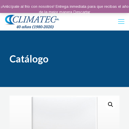
¡Anticípate al frio con nosotros! Entrega inmediata para que recibas el año
de la mejor manera
Descartar
Catálogo