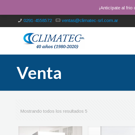
¡Anticípate al fri
0291-4558572
ventas@climatec-srl.com.ar
Venta
Mostrando todos los resultados 5